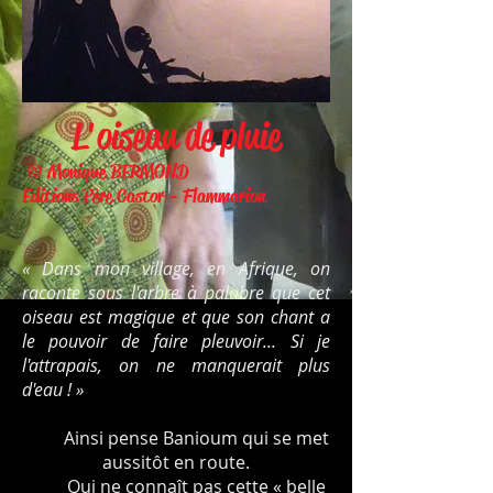
L'oiseau de pluie
© Monique BERMOND
Editions Père Castor - Flammarion
«
Dans mon village, en Afrique, on
raconte sous l'arbre à palabre que cet
oiseau est magique et que son chant a
le pouvoir de faire pleuvoir... Si je
l'attrapais, on ne manquerait plus
d'eau ! »
Ainsi pense Banioum qui se met
aussitôt en route.
Qui ne connaît pas cette « belle